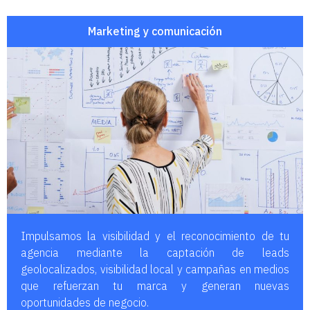
Marketing y comunicación
Impulsamos la visibilidad y el reconocimiento de tu
agencia mediante la c
aptación de leads
geolocalizados, visibilidad
local y c
ampañas en medios
que
refuerzan tu marca y generan nuevas
oportunidades de negocio.