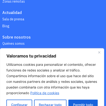
Zonas remotas
Actualidad
Sala de prensa
Blog
Sobre nosotros
Quiénes somos
Contáctanos
Valoramos tu privacidad
Quiero abrir una agencia
Utilizamos cookies para personalizar el contenido, ofrecer
funciones de redes sociales y analizar el tráfico.
Compartimos información sobre el uso que hace del sitio
con nuestros partners de análisis y redes sociales, quienes
Aviso legal
/
Política de privacidad
/
Condiciones de uso de la
web
/
Política de cookies
pueden combinarla con otra información que les haya
proporcionado
Politica de cookies
Configurar
Rechazar todo
Permitir todo