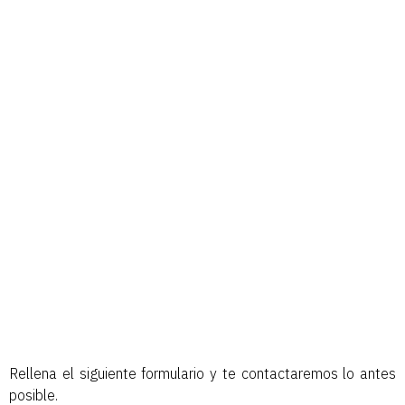
momento
Te acompañamos y resolvemos todas tus
consultas.
Rellena el siguiente formulario y te contactaremos lo antes
posible.