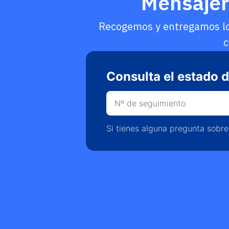
Mensajerí
Recogemos y entregamos los
c
Consulta el estado d
Si tienes alguna pregunta sobre