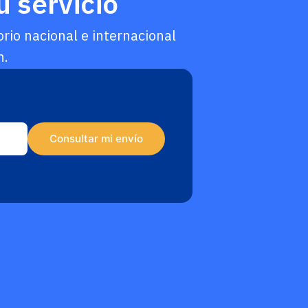
u servicio
io nacional e internacional
n.
Consultar mi envío